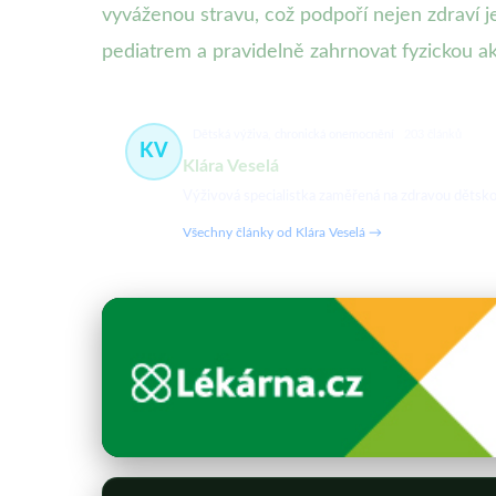
vyváženou stravu, což podpoří nejen zdraví j
pediatrem a pravidelně zahrnovat fyzickou ak
Dětská výživa, chronická onemocnění
203 článků
KV
Klára Veselá
Výživová specialistka zaměřená na zdravou dětsko
Všechny články od Klára Veselá →