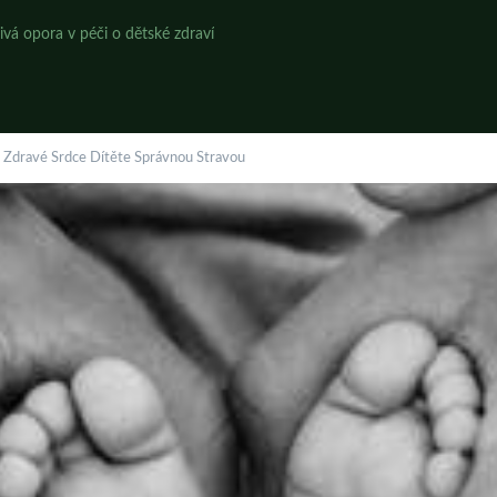
ivá opora v péči o dětské zdraví
t Zdravé Srdce Dítěte Správnou Stravou