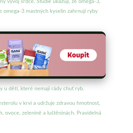
ý vývoj srdce. Studie ukazují, že omega-3,
oje omega-3 mastných kyselin zahrnují ryby
y u dětí, které nemají rády chuť ryb.
sterolu v krvi a udržuje zdravou hmotnost,
ch, ovoce, zelenině a luštěninách. Pravidelná