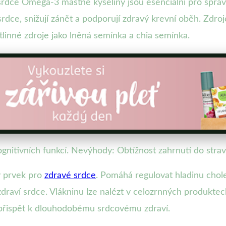
dce Omega-3 mastné kyseliny jsou esenciální pro správn
 srdce, snižují zánět a podporují zdravý krevní oběh. Zdr
stlinné zdroje jako lněná semínka a chia semínka.
ognitivních funkcí. Nevýhody: Obtížnost zahrnutí do strav
vý prvek pro
zdravé srdce
. Pomáhá regulovat hladinu chole
 zdraví srdce. Vlákninu lze nalézt v celozrnných produkte
přispět k dlouhodobému srdcovému zdraví.