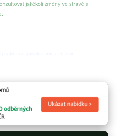
onzultovat jakékoli změny ve stravě s
e.
 pro děti s různými zdravotními potřebami.