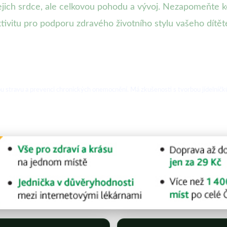
ejich srdce, ale celkovou pohodu a vývoj. Nezapomeňte k
tivitu pro podporu zdravého životního stylu vašeho dítět
u stravu a prevenci chronických onemocnění. Má zkušenosti s tvorbou jídelníčků