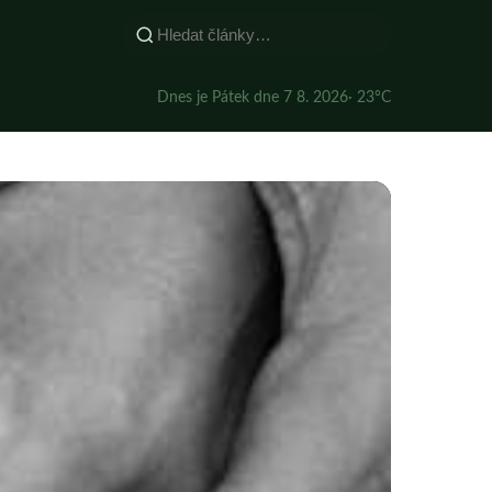
Dnes je Pátek dne 7 8. 2026
· 23°C