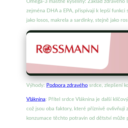
Omega-3 mastné kyseliny: Základ zdravého sr
zejména DHA a EPA, přispívají k lepší funkci
jako losos, makrela a sardinky, stejně jako ro
Výhody:
Podpora zdravého
srdce, zlepšení k
Vláknina
: Přítel srdce Vláknina je další klíčo
což jsou oba faktory, které příznivě ovlivňují
konzumace těchto potravin od dětství může 