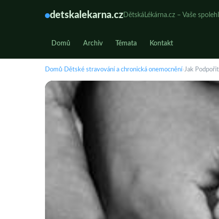
detskalekarna.cz
DětskáLékárna.cz – Vaše spolehl
Domů
Archiv
Témata
Kontakt
Domů
›
Dětské stravování a chronická onemocnění
›
Jak Podpoři