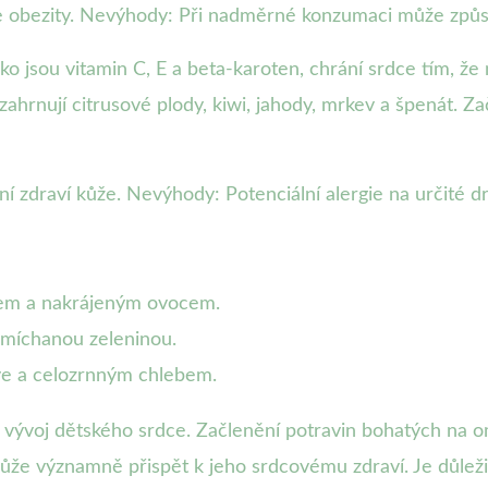
e obezity. Nevýhody: Při nadměrné konzumaci může způs
ko jsou vitamin C, E a beta-karoten, chrání srdce tím, že 
ahrnují citrusové plody, kiwi, jahody, mrkev a špenát. Za
í zdraví kůže. Nevýhody: Potenciální alergie na určité d
kem a nakrájeným ovocem.
 míchanou zeleninou.
ve a celozrnným chlebem.
 vývoj dětského srdce. Začlenění potravin bohatých na o
ůže významně přispět k jeho srdcovému zdraví. Je důleži