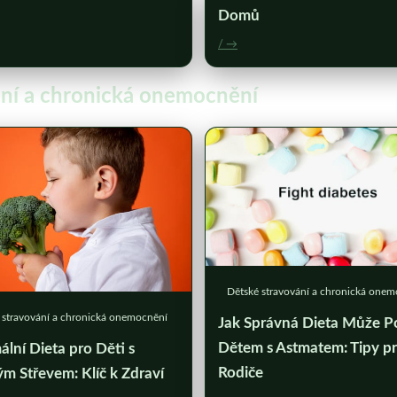
Domů
/ →
vání a chronická onemocnění
Dětské stravování a chronická one
 stravování a chronická onemocnění
Jak Správná Dieta Může P
Dětem s Astmatem: Tipy p
lní Dieta pro Děti s
Rodiče
m Střevem: Klíč k Zdraví