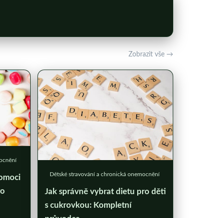
Zobrazit vše →
mocnění
Dětské stravování a chronická onemocnění
omoci
ro
Jak správně vybrat dietu pro děti
s cukrovkou: Kompletní