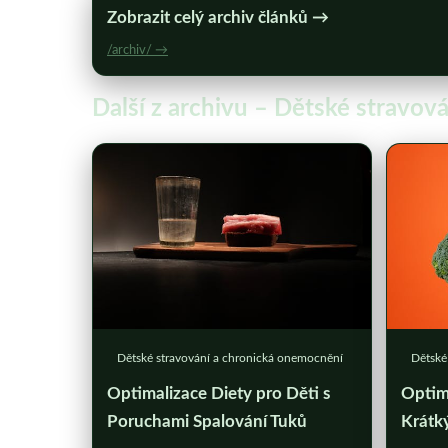
Zobrazit celý archiv článků →
/archiv/ →
Další z archivu – Dětské stravo
Dětské stravování a chronická onemocnění
Dětské
Optimalizace Diety pro Děti s
Optimá
Poruchami Spalování Tuků
Krátký