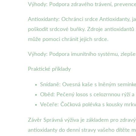
Výhody: Podpora zdravého trávení, prevenc
Antioxidanty: Ochránci srdce Antioxidanty, ja
poškodit srdcové buňky. Zdroje antioxidantů z
může pomoci chránit jejich srdce.
Výhody: Podpora imunitního systému, zlepšen
Praktické příklady
Snídaně: Ovesná kaše s lněným semín
Oběd: Pečený losos s celozrnnou rýží a
Večeře: Čočková polévka s kousky mrk
Závěr Správná výživa je základem pro zdravý
antioxidanty do denní stravy vašeho dítěte m