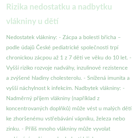
Rizika nedostatku a nadbytku
vlákniny u dětí
Nedostatek vlákniny: - Zácpa a bolesti břicha –
podle údajů České pediatrické společnosti trpí
chronickou zácpou až 1 z 7 dětí ve věku do 10 let. -
Vyšší riziko rozvoje nadváhy, inzulinové rezistence
a zvýšené hladiny cholesterolu. - Snížená imunita a
vyšší náchylnost k infekcím. Nadbytek vlákniny: -
Nadměrný příjem vlákniny (například z
koncentrovaných doplňků) může vést u malých dětí
ke zhoršenému vstřebávání vápníku, železa nebo
zinku. - Příliš mnoho vlákniny může vyvolat