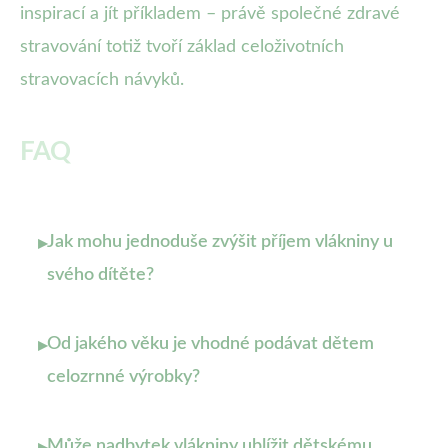
inspirací a jít příkladem – právě společné zdravé
stravování totiž tvoří základ celoživotních
stravovacích návyků.
FAQ
Jak mohu jednoduše zvýšit příjem vlákniny u
▸
svého dítěte?
Od jakého věku je vhodné podávat dětem
▸
celozrnné výrobky?
Může nadbytek vlákniny ublížit dětskému