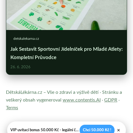
detskalekarna.cz
Jak Sestavit Sportovní Jídelníček pro Mladé Atlety:
Kompletní Průvodce
26. 6. 2026
DětskáLékárna.cz – Vše o zdraví a výživě dětí · Stránku a
veškerý obsah vygeneroval
www.contentis.AI
·
GDPR
·
Terms
×
VIP uvítací bonus 50.000 Kč - legální české kasíno
Chci 50.000 Kč !