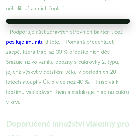
několik zásadních funkcí:
- Podporuje růst zdravých střevních bakterií, což
posiluje imunitu
dítěte. - Pomáhá předcházet
zácpě, která trápí až 30 % předškolních dětí. -
Snižuje riziko vzniku obezity a cukrovky 2. typu,
jejichž výskyt v dětském věku v posledních 20
letech stoupl v ČR o více než 40 %. - Přispívá k
lepšímu vstřebávání živin a stabilizuje hladinu cukru
v krvi.
Doporučené množství vlákniny pro