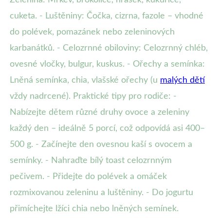
Zelenina: Mrkev, brokolice, hrášek, kukuřice,
cuketa. - Luštěniny: Čočka, cizrna, fazole – vhodné
do polévek, pomazánek nebo zeleninových
karbanátků. - Celozrnné obiloviny: Celozrnný chléb,
ovesné vločky, bulgur, kuskus. - Ořechy a semínka:
Lněná semínka, chia, vlašské ořechy (u
malých dětí
vždy nadrcené). Praktické tipy pro rodiče: -
Nabízejte dětem různé druhy ovoce a zeleniny
každý den – ideálně 5 porcí, což odpovídá asi 400–
500 g. - Začínejte den ovesnou kaší s ovocem a
semínky. - Nahraďte bílý toast celozrnným
pečivem. - Přidejte do polévek a omáček
rozmixovanou zeleninu a luštěniny. - Do jogurtu
přimíchejte lžíci chia nebo lněných semínek.