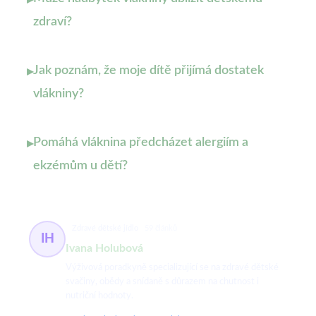
▸
zdraví?
Jak poznám, že moje dítě přijímá dostatek
▸
vlákniny?
Pomáhá vláknina předcházet alergiím a
▸
ekzémům u dětí?
Zdravé dětské jídlo
59 článků
IH
Ivana Holubová
Výživová poradkyně specializující se na zdravé dětské
svačiny, obědy a snídaně s důrazem na chutnost i
nutriční hodnoty.