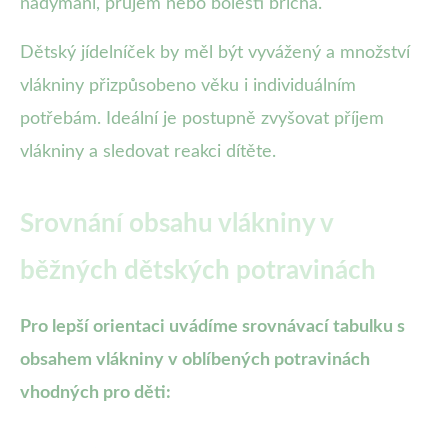
nadýmání, průjem nebo bolesti břicha.
Dětský jídelníček by měl být vyvážený a množství
vlákniny přizpůsobeno věku i individuálním
potřebám. Ideální je postupně zvyšovat příjem
vlákniny a sledovat reakci dítěte.
Srovnání obsahu vlákniny v
běžných dětských potravinách
Pro lepší orientaci uvádíme srovnávací tabulku s
obsahem vlákniny v oblíbených potravinách
vhodných pro děti: