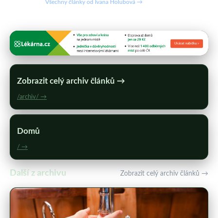
Všechny články od Ivana Holubová →
Zobrazit celý archiv článků →
/archiv/ →
Domů
/ →
Další z archivu
Zobrazit celý archiv článků →