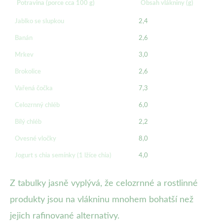
Potravina (porce cca 100 g)
Obsah vlákniny (g)
Jablko se slupkou
2,4
Banán
2,6
Mrkev
3,0
Brokolice
2,6
Vařená čočka
7,3
Celozrnný chléb
6,0
Bílý chléb
2,2
Ovesné vločky
8,0
Jogurt s chia semínky (1 lžíce chia)
4,0
Z tabulky jasně vyplývá, že celozrnné a rostlinné
produkty jsou na vlákninu mnohem bohatší než
jejich rafinované alternativy.