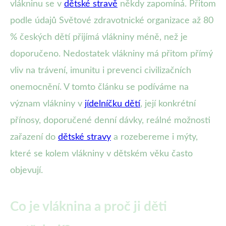
vlákninu se v
dětské stravě
někdy zapomíná. Přitom
podle údajů Světové zdravotnické organizace až 80
% českých dětí přijímá vlákniny méně, než je
doporučeno. Nedostatek vlákniny má přitom přímý
vliv na trávení, imunitu i prevenci civilizačních
onemocnění. V tomto článku se podíváme na
význam vlákniny v
jídelníčku dětí
, její konkrétní
přínosy, doporučené denní dávky, reálné možnosti
zařazení do
dětské stravy
a rozebereme i mýty,
které se kolem vlákniny v dětském věku často
objevují.
Co je vláknina a proč ji děti