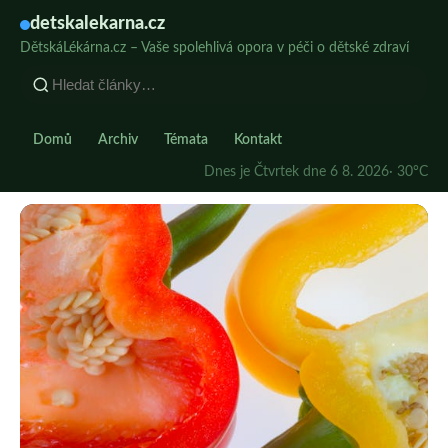
detskalekarna.cz
DětskáLékárna.cz – Vaše spolehlivá opora v péči o dětské zdraví
Domů
Archiv
Témata
Kontakt
Dnes je Čtvrtek dne 6 8. 2026
· 30°C