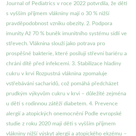
Journal of Pediatrics v roce 2022 potvrdila, že děti
s vyšším příjmem vlákniny mají o 30 % nižší
pravděpodobnost vzniku obezity. 2. Podpora
imunity Až 70 % buněk imunitního systému sídlí ve
střevech. Vláknina slouží jako potrava pro
prospěšné bakterie, které posilují střevní bariéru a
chrání dítě před infekcemi. 3. Stabilizace hladiny
cukru v krvi Rozpustná vláknina zpomaluje
vstřebávání sacharidů, což pomáhá předcházet
prudkým výkyvům cukru v krvi – důležité zejména
u dětí s rodinnou zátěží diabetem. 4. Prevence
alergií a atopických onemocnění Podle evropské
studie z roku 2020 mají děti s vyšším příjmem
vlákniny nižší výskyt alergií a atopického ekzému –