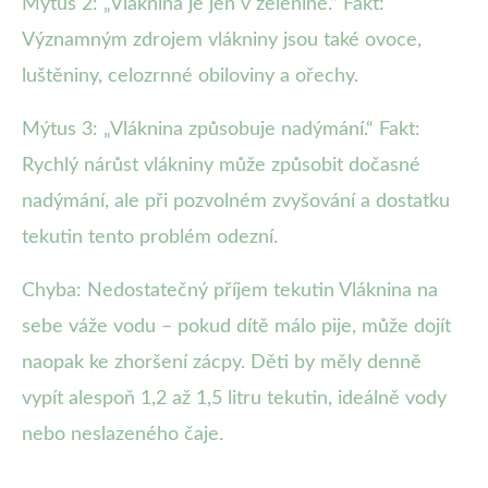
Mýtus 2: „Vláknina je jen v zelenině.“ Fakt:
Významným zdrojem vlákniny jsou také ovoce,
luštěniny, celozrnné obiloviny a ořechy.
Mýtus 3: „Vláknina způsobuje nadýmání.“ Fakt:
Rychlý nárůst vlákniny může způsobit dočasné
nadýmání, ale při pozvolném zvyšování a dostatku
tekutin tento problém odezní.
Chyba: Nedostatečný příjem tekutin Vláknina na
sebe váže vodu – pokud dítě málo pije, může dojít
naopak ke zhoršení zácpy. Děti by měly denně
vypít alespoň 1,2 až 1,5 litru tekutin, ideálně vody
nebo neslazeného čaje.