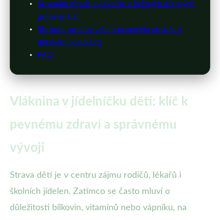
Srovnání obsahu vlákniny v běžných dětských
potravinách
Shrnutí: proč by vláknina neměla chybět v
dětském jídelníčku
FAQ
Vláknina v jídelníčku dětí: klíč k
pevnému zdraví a správnému
vývoji
Strava dětí je v centru zájmu rodičů, lékařů i
školních jídelen. Zatímco se často mluví o
důležitosti bílkovin, vitamínů nebo vápníku, na