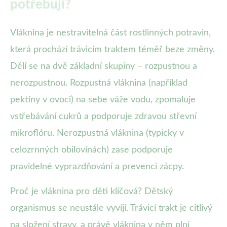
potřebují?
Vláknina je nestravitelná část rostlinných potravin,
která prochází trávicím traktem téměř beze změny.
Dělí se na dvě základní skupiny – rozpustnou a
nerozpustnou. Rozpustná vláknina (například
pektiny v ovoci) na sebe váže vodu, zpomaluje
vstřebávání cukrů a podporuje zdravou střevní
mikroflóru. Nerozpustná vláknina (typicky v
celozrnných obilovinách) zase podporuje
pravidelné vyprazdňování a prevenci zácpy.
Proč je vláknina pro děti klíčová? Dětský
organismus se neustále vyvíjí. Trávicí trakt je citlivý
na složení stravy, a právě vláknina v něm plní