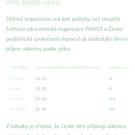
děti podle věku
Dětský organismus má jiné potřeby než dospělý.
Světová zdravotnická organizace (WHO) a Česká
pediatrická společnost doporučují následující denní
příjem vlákniny podle věku:
Věk dítěte
Doporučený denní příjem vlákniny (g)
Průměrná skute
1-3 roky
10-13
~6
4-8 let
14-18
~9
9-13 let
19-25
~13
14-18 let
21-30
~15
Z tabulky je zřejmé, že české děti přijímají vlákniny