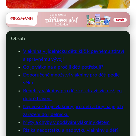
detskalekarna.cz
Vláknina v dětské stravě: Klíč k
Obsah
zdraví a správnému vývoji
Vláknina v jídelníčku dětí: klíč k pevnému zdraví
15. 3. 2026
· 10 min čtení · Autor: Ivana Holubová
a správnému vývoji
Co je vláknina a proč ji děti potřebují?
Doporučené množství vlákniny pro děti podle
věku
Benefity vlákniny pro dětské zdraví: víc než jen
dobré trávení
Nejlepší zdroje vlákniny pro děti a tipy na jejich
zařazení do jídelníčku
Mýty a chyby v podávání vlákniny dětem
Rizika nedostatku a nadbytku vlákniny u dětí