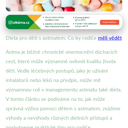
Dětské stravování a chronická onemocnění
Jak Správná Dieta Může Pomoci
Dieta pro děti s astmatem: Co by rodiče
měli vědět
Dětem s Astmatem: Tipy pro
Astma je běžné chronické onemocnění dýchacích
Rodiče
cest, které může významně ovlivnit kvalitu života
22. 12. 2025
· 4 min čtení · Autor: Klára Veselá
dětí. Vedle léčebných postupů, jako je užívání
inhalátorů nebo léků na předpis, může mít
významnou roli v managementu astmatu také dieta.
V tomto článku se podíváme na to, jak může
správná výživa pomoci dětem s astmatem, zvážíme
výhody a nevýhody různých dietních přístupů a
poskytneme praktické tipy pro rodiče.