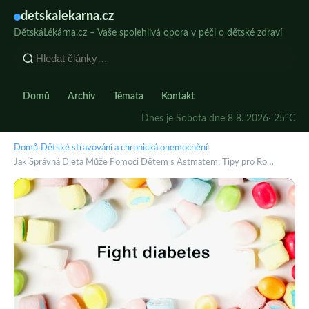
detskalekarna.cz
DětskáLékárna.cz – Vaše spolehlivá opora v péči o dětské zdraví
Domů
Archiv
Témata
Kontakt
Dnes je Sobota dne 8 8. 2026
· 25°C
Domů
›
Dětské stravování a chronická onemocnění
›
Jak Správná Dieta Může Pomoci Dětem s Astmatem: Tipy pro Ro…