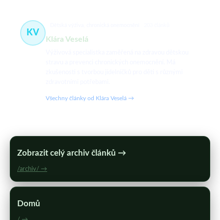
Dětská výživa, chronická onemocnění
203 článků
KV
Klára Veselá
Výživová specialistka zaměřená na zdravou dětskou
stravu a prevenci chronických onemocnění. Má
zkušenosti s tvorbou jídelníčků pro děti s různými
zdravotními potřebami.
Všechny články od Klára Veselá →
Zobrazit celý archiv článků →
/archiv/ →
Domů
/ →