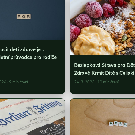
učit děti zdravě jíst:
etní průvodce pro rodiče
Bezlepková Strava pro Děti
Zdravě Krmit Dítě s Celiaki
2026
· 9 min čtení
24. 3. 2026
· 10 min čtení