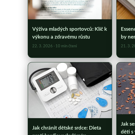
Výživa mladých sportovců: Klíč k
Essenc
výkonu a zdravému růstu
by nem
22. 3. 2026
· 10 min čtení
21. 3. 
Jak se
Jak chránit dětské srdce: Dieta
děti 