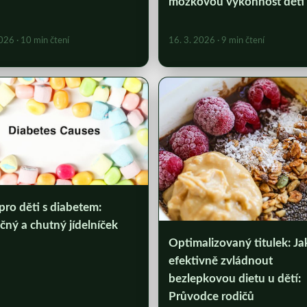
mozkovou výkonnost dětí
2026
· 10 min čtení
16. 3. 2026
· 9 min čtení
pro děti s diabetem:
ný a chutný jídelníček
Optimalizovaný titulek: Ja
efektivně zvládnout
bezlepkovou dietu u dětí:
Průvodce rodičů