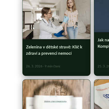
Jak na
Kompl
Zelenina v dětské stravě: Klíč k
zdraví a prevenci nemocí
26. 3. 2026
· 9 min čtení
25. 3. 