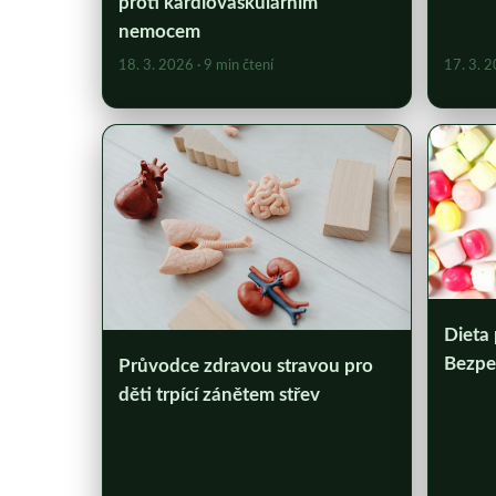
proti kardiovaskulárním
nemocem
18. 3. 2026
· 9 min čtení
17. 3. 
Dieta 
Bezpeč
Průvodce zdravou stravou pro
děti trpící zánětem střev