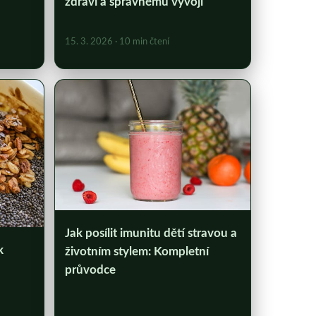
zdraví a správnému vývoji
15. 3. 2026
· 10 min čtení
Jak posílit imunitu dětí stravou a
k
životním stylem: Kompletní
průvodce