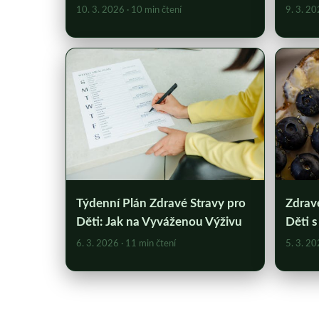
10. 3. 2026
· 10 min čtení
9. 3. 2
Týdenní Plán Zdravé Stravy pro
Zdrav
Děti: Jak na Vyváženou Výživu
Děti 
6. 3. 2026
· 11 min čtení
5. 3. 2