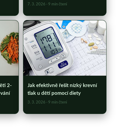
7. 3. 2026
· 9 min čtení
ěti 2-
Jak efektivně řešit nízký krevní
ování
tlak u dětí pomocí diety
3. 3. 2026
· 9 min čtení