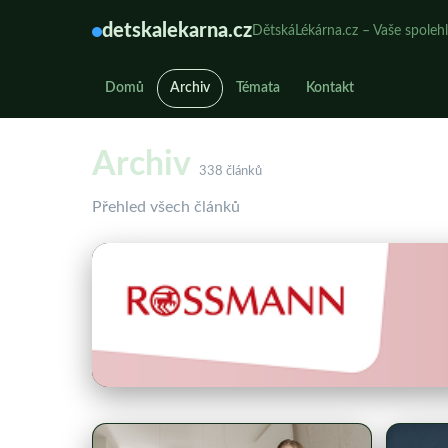
detskalekarna.cz
DětskáLékárna.cz – Vaše spolehl
Domů
Archiv
Témata
Kontakt
Archiv
338 článků
Přehled všech článků