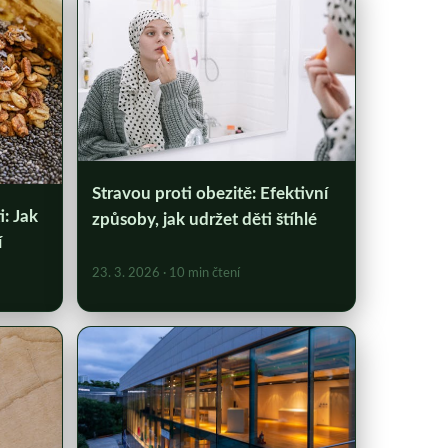
Stravou proti obezitě: Efektivní
: Jak
způsoby, jak udržet děti štíhlé
í
23. 3. 2026
· 10 min čtení