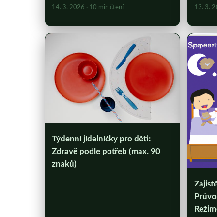
14. 3. 2026
· 10 min čtení
13. 3. 
Týdenní jídelníčky pro děti:
Zdravě podle potřeb (max. 90
znaků)
Zajis
Průvo
Reži