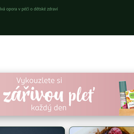
ivá opora v péči o dětské zdraví