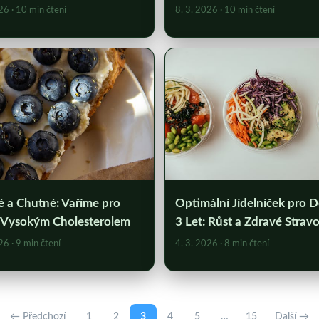
026
· 10 min čtení
8. 3. 2026
· 10 min čtení
é a Chutné: Vaříme pro
Optimální Jídelníček pro D
s Vysokým Cholesterolem
3 Let: Růst a Zdravé Strav
026
· 9 min čtení
4. 3. 2026
· 8 min čtení
← Předchozí
1
2
3
4
5
…
15
Další →