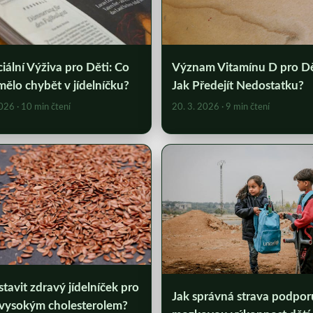
iální Výživa pro Děti: Co
Význam Vitamínu D pro Dě
ělo chybět v jídelníčku?
Jak Předejít Nedostatku?
2026
· 10 min čtení
20. 3. 2026
· 9 min čtení
stavit zdravý jídelníček pro
Jak správná strava podpor
s vysokým cholesterolem?