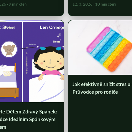
2026
· 9 min čtení
12. 3. 2026
· 10 min čtení
Jak efektivně snížit stres u 
Průvodce pro rodiče
těte Dětem Zdravý Spánek:
dce Ideálním Spánkovým
mem