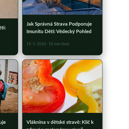
Jak Správná Strava Podporuje
ti:
Imunitu Dětí: Vědecký Pohled
19. 3. 2026
· 10 min čtení
uje
Vláknina v dětské stravě: Klíč k