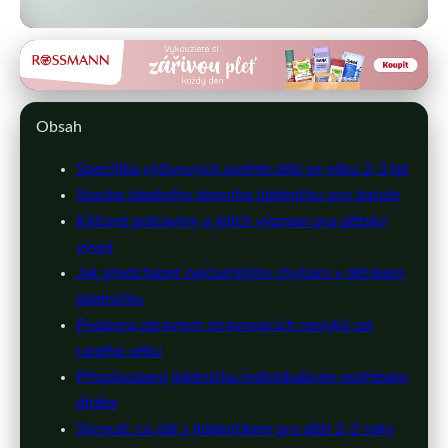
detskalekarna.cz
Optimální Jídelníček pro Děti 2-3
Obsah
Let: Růst a Zdravé Stravování
Specifika výživových potřeb dětí ve věku 2-3 let
4. 3. 2026
· 8 min čtení · Autor: Ivana Holubová
Stavba ideálního denního jídelníčku pro batole
Klíčové potraviny a jejich význam pro dětský
vývoj
Jak předcházet nejčastějším chybám v dětském
jídelníčku
Podpora zdravých stravovacích návyků od
raného věku
Přizpůsobení jídelníčku individuálním potřebám
dítěte
Shrnutí: co dál s jídelníčkem pro děti 2-3 roky