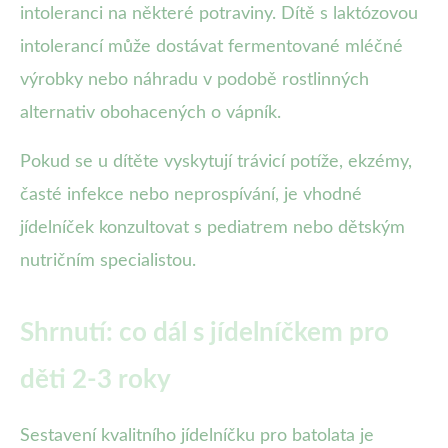
intoleranci na některé potraviny. Dítě s laktózovou
intolerancí může dostávat fermentované mléčné
výrobky nebo náhradu v podobě rostlinných
alternativ obohacených o vápník.
Pokud se u dítěte vyskytují trávicí potíže, ekzémy,
časté infekce nebo neprospívání, je vhodné
jídelníček konzultovat s pediatrem nebo dětským
nutričním specialistou.
Shrnutí: co dál s jídelníčkem pro
děti 2-3 roky
Sestavení kvalitního jídelníčku pro batolata je