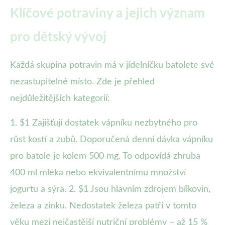
Klíčové potraviny a jejich význam
pro dětský vývoj
Každá skupina potravin má v jídelníčku batolete své
nezastupitelné místo. Zde je přehled
nejdůležitějších kategorií:
1. $1 Zajišťují dostatek vápníku nezbytného pro
růst kostí a zubů. Doporučená denní dávka vápníku
pro batole je kolem 500 mg. To odpovídá zhruba
400 ml mléka nebo ekvivalentnímu množství
jogurtu a sýra. 2. $1 Jsou hlavním zdrojem bílkovin,
železa a zinku. Nedostatek železa patří v tomto
věku mezi nejčastější nutriční problémy – až 15 %