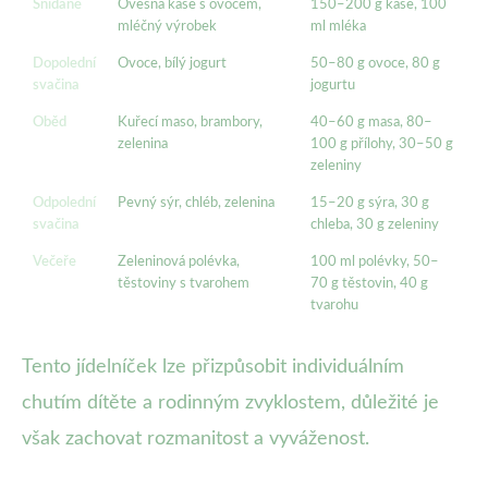
Snídaně
Ovesná kaše s ovocem,
150–200 g kaše, 100
mléčný výrobek
ml mléka
Dopolední
Ovoce, bílý jogurt
50–80 g ovoce, 80 g
svačina
jogurtu
Oběd
Kuřecí maso, brambory,
40–60 g masa, 80–
zelenina
100 g přílohy, 30–50 g
zeleniny
Odpolední
Pevný sýr, chléb, zelenina
15–20 g sýra, 30 g
svačina
chleba, 30 g zeleniny
Večeře
Zeleninová polévka,
100 ml polévky, 50–
těstoviny s tvarohem
70 g těstovin, 40 g
tvarohu
Tento jídelníček lze přizpůsobit individuálním
chutím dítěte a rodinným zvyklostem, důležité je
však zachovat rozmanitost a vyváženost.