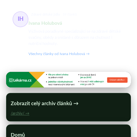
Zdravé dětské jídlo
59 článků
IH
Ivana Holubová
Výživová poradkyně specializující se na zdravé dětské
svačiny, obědy a snídaně s důrazem na chutnost i
nutriční hodnoty.
Všechny články od Ivana Holubová →
Zobrazit celý archiv článků →
/archiv/ →
Domů