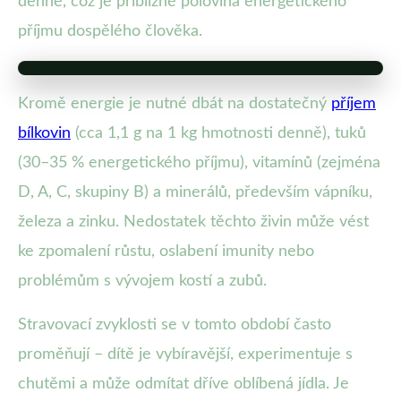
denně, což je přibližně polovina energetického
příjmu dospělého člověka.
Kromě energie je nutné dbát na dostatečný
příjem
bílkovin
(cca 1,1 g na 1 kg hmotnosti denně), tuků
(30–35 % energetického příjmu), vitamínů (zejména
D, A, C, skupiny B) a minerálů, především vápníku,
železa a zinku. Nedostatek těchto živin může vést
ke zpomalení růstu, oslabení imunity nebo
problémům s vývojem kostí a zubů.
Stravovací zvyklosti se v tomto období často
proměňují – dítě je vybíravější, experimentuje s
chutěmi a může odmítat dříve oblíbená jídla. Je