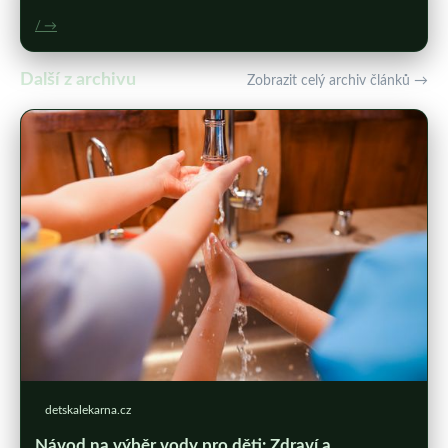
/ →
Další z archivu
Zobrazit celý archiv článků →
detskalekarna.cz
Návod na výběr vody pro děti: Zdraví a