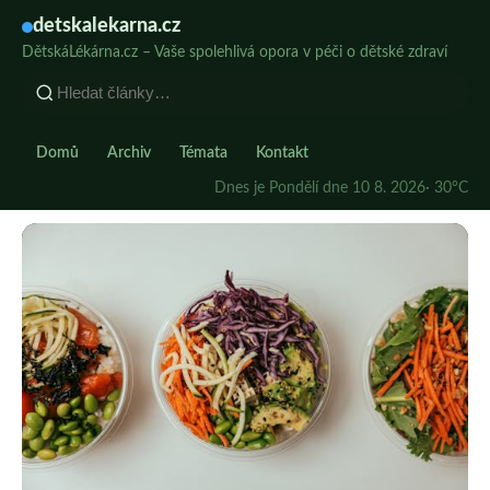
detskalekarna.cz
DětskáLékárna.cz – Vaše spolehlivá opora v péči o dětské zdraví
Domů
Archiv
Témata
Kontakt
Dnes je Pondělí dne 10 8. 2026
· 30°C