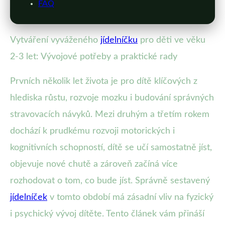
FAQ
Vytváření vyváženého
jídelníčku
pro děti ve věku
2-3 let: Vývojové potřeby a praktické rady
Prvních několik let života je pro dítě klíčových z
hlediska růstu, rozvoje mozku i budování správných
stravovacích návyků. Mezi druhým a třetím rokem
dochází k prudkému rozvoji motorických i
kognitivních schopností, dítě se učí samostatně jíst,
objevuje nové chutě a zároveň začíná více
rozhodovat o tom, co bude jíst. Správně sestavený
jídelníček
v tomto období má zásadní vliv na fyzický
i psychický vývoj dítěte. Tento článek vám přináší