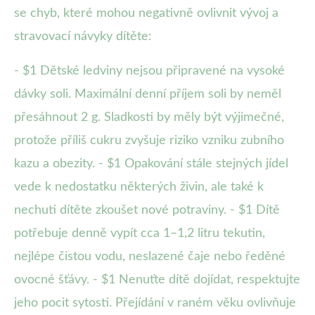
se chyb, které mohou negativně ovlivnit vývoj a
stravovací návyky dítěte:
- $1 Dětské ledviny nejsou připravené na vysoké
dávky soli. Maximální denní příjem soli by neměl
přesáhnout 2 g. Sladkosti by měly být výjimečné,
protože příliš cukru zvyšuje riziko vzniku zubního
kazu a obezity. - $1 Opakování stále stejných jídel
vede k nedostatku některých živin, ale také k
nechuti dítěte zkoušet nové potraviny. - $1 Dítě
potřebuje denně vypít cca 1–1,2 litru tekutin,
nejlépe čistou vodu, neslazené čaje nebo ředěné
ovocné šťávy. - $1 Nenuťte dítě dojídat, respektujte
jeho pocit sytosti. Přejídání v raném věku ovlivňuje