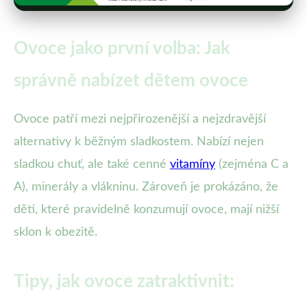
Ovoce jako první volba: Jak
správně nabízet dětem ovoce
Ovoce patří mezi nejpřirozenější a nejzdravější
alternativy k běžným sladkostem. Nabízí nejen
sladkou chuť, ale také cenné
vitamíny
(zejména C a
A), minerály a vlákninu. Zároveň je prokázáno, že
děti, které pravidelně konzumují ovoce, mají nižší
sklon k obezitě.
Tipy, jak ovoce zatraktivnit: