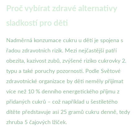
Proč vybírat zdravé alternativy
sladkostí pro děti
Nadměrná konzumace cukru u dětí je spojena s
řadou zdravotních rizik. Mezi nejčastější patří
obezita, kazivost zubů, zvýšené riziko cukrovky 2.
typu a také poruchy pozornosti. Podle Světové
zdravotnické organizace by děti neměly přijímat
více než 10 % denního energetického příjmu z
přidaných cukrů – což například u šestiletého
dítěte představuje asi 25 gramů cukru denně, tedy
zhruba 5 čajových lžiček.