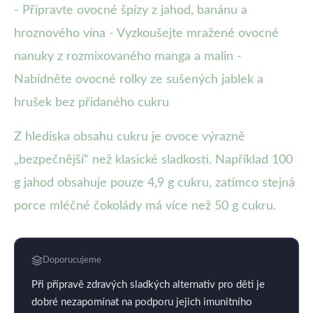
- Připravte ovocné špízy z jahod, banánu a
hroznového vína - Vyzkoušejte mražené ovocné
nanuky z rozmixovaného manga a malin -
Nabídněte ovocné rolky ze sušených jablek a
hrušek bez přidaného cukru
Z hlediska obsahu cukru je ovoce výrazně
„bezpečnější“ než klasické sladkosti. Například 100
g jahod obsahuje pouze 4,9 g cukru, zatímco stejná
porce mléčné čokolády má více než 50 g cukru.
Doporucujeme
Při přípravě zdravých sladkých alternativ pro děti je
dobré nezapomínat na podporu jejich imunitního