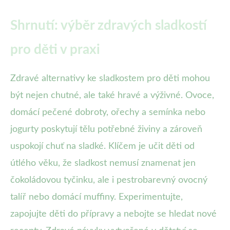
Shrnutí: výběr zdravých sladkostí
pro děti v praxi
Zdravé alternativy ke sladkostem pro děti mohou
být nejen chutné, ale také hravé a výživné. Ovoce,
domácí pečené dobroty, ořechy a semínka nebo
jogurty poskytují tělu potřebné živiny a zároveň
uspokojí chuť na sladké. Klíčem je učit děti od
útlého věku, že sladkost nemusí znamenat jen
čokoládovou tyčinku, ale i pestrobarevný ovocný
talíř nebo domácí muffiny. Experimentujte,
zapojujte děti do přípravy a nebojte se hledat nové