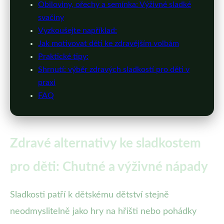
Obiloviny, ořechy a semínka: Výživné sladké
svačiny
Vyzkoušejte například:
Jak motivovat děti ke zdravějším volbám
Praktické tipy:
Shrnutí: výběr zdravých sladkostí pro děti v
praxi
FAQ
Zdravé alternativy ke sladkostem
pro děti: Chutné a výživné nápady
Sladkosti patří k dětskému dětství stejně
neodmyslitelně jako hry na hřišti nebo pohádky