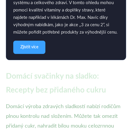
systému a celkového zdraví. V tomto ohledu mohou
pomoci kvalitní vitamíny a doplňky stravy, které
najdete například v lékárnách Dr. Max. Navíc díky
výhodným nabídkám, jako je akce „3 za cenu 2“, si
můžete pořídit potřebné produkty za výhodnější cenu.
Zjistit více
Domácí svačinky na sladko:
Recepty bez přidaného cukru
Domácí výroba zdravých sladkostí nabízí rodičům
plnou kontrolu nad složením. Můžete tak omezit
přidaný cukr, nahradit bílou mouku celozrnnou