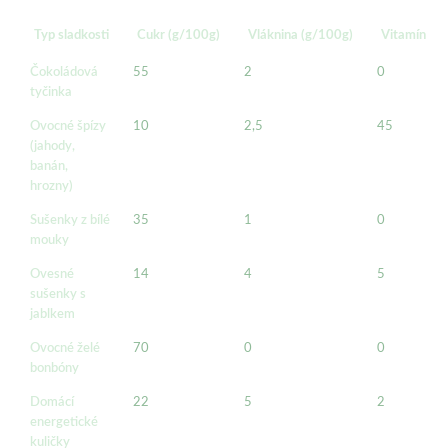
Typ sladkosti
Cukr (g/100g)
Vláknina (g/100g)
Vitamín C 
Čokoládová
55
2
0
tyčinka
Ovocné špízy
10
2,5
45
(jahody,
banán,
hrozny)
Sušenky z bílé
35
1
0
mouky
Ovesné
14
4
5
sušenky s
jablkem
Ovocné želé
70
0
0
bonbóny
Domácí
22
5
2
energetické
kuličky