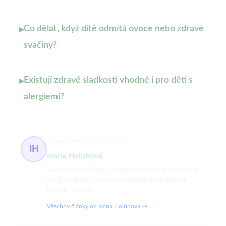
Co dělat, když dítě odmítá ovoce nebo zdravé
▸
svačiny?
Existují zdravé sladkosti vhodné i pro děti s
▸
alergiemi?
Zdravé dětské jídlo
59 článků
IH
Ivana Holubová
Výživová poradkyně specializující se na zdravé dětské
svačiny, obědy a snídaně s důrazem na chutnost i
nutriční hodnoty.
Všechny články od Ivana Holubová →