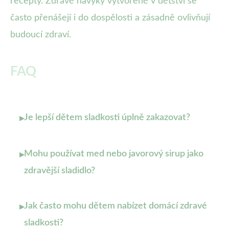
recepty. Zdravé návyky vytvořené v dětství se
často přenášejí i do dospělosti a zásadně ovlivňují
budoucí zdraví.
FAQ
Je lepší dětem sladkosti úplně zakazovat?
▸
Mohu používat med nebo javorový sirup jako
▸
zdravější sladidlo?
Jak často mohu dětem nabízet domácí zdravé
▸
sladkosti?