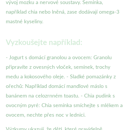
vývoj mozku a nervové soustavy. Semínka,
například chia nebo lněná, zase dodávají omega-3
mastné kyseliny.
Vyzkoušejte například:
- Jogurt s domácí granolou a ovocem: Granolu
připravíte z ovesných vloček, semínek, trochy
medu a kokosového oleje. - Sladké pomazánky z
ořechů: Například domácí mandlové máslo s
banánem na celozrnném toastu. - Chia pudink s
ovocným pyré: Chia semínka smíchejte s mlékem a
ovocem, nechte přes noc v lednici.
Výzkumy ukazují, že děti, které pravidelně