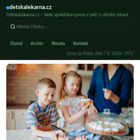
detskalekarna.cz
DětskáLékárna.cz – Vaše spolehlivá opora v péči o dětské zdraví
Domů
Archiv
Témata
Kontakt
Dnes je Pátek dne 7 8. 2026
· 25°C