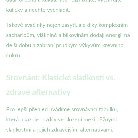
datlí, ořechů a kakaa: Vše rozmixujte, vytvarujte
kuličky a nechte vychladit.
Takové svačinky nejen zasytí, ale díky komplexním
sacharidům, vláknině a bílkovinám dodají energii na
delší dobu a zabrání prudkým výkyvům krevního
cukru.
Srovnání: Klasické sladkosti vs.
zdravé alternativy
Pro lepší přehled uvádíme srovnávací tabulku,
která ukazuje rozdíly ve složení mezi běžnými
sladkostmi a jejich zdravějšími alternativami.