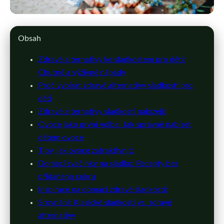
detskalekarna.cz
Obsah
Zdravé sladké alternativy pro děti:
Zdravé alternativy ke sladkostem pro děti:
Jak je snadno připravit
Chutné a výživné nápady
Proč vybírat zdravé alternativy sladkostí pro
4. 7. 2026
· 9 min čtení · Autor: Ivana Holubová
děti
Zdravé alternativy sladkostí nabízejí:
Ovoce jako první volba: Jak správně nabízet
dětem ovoce
Tipy, jak ovoce zatraktivnit:
Domácí svačinky na sladko: Recepty bez
přidaného cukru
Inspirace na domácí zdravé sladkosti:
Srovnání: Klasické sladkosti vs. zdravé
alternativy