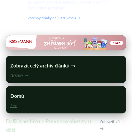
zkušenosti s tvorbou jídelníčků pro děti s různými
zdravotními potřebami.
Všechny články od Klára Veselá →
Zobrazit celý archiv článků →
/archiv/ →
Domů
/ →
Další z archivu – Prevence obezity u
Zobrazit vše
→
dětí