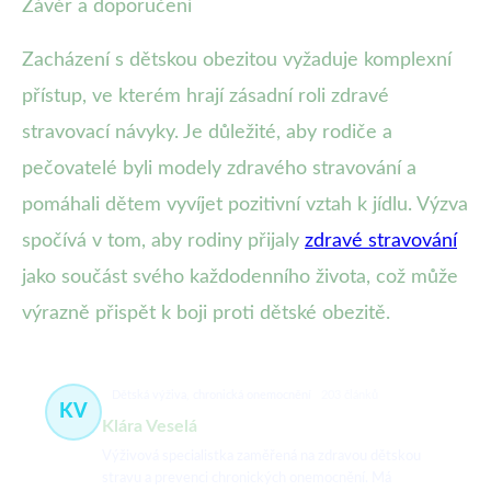
Závěr a doporučení
Zacházení s dětskou obezitou vyžaduje komplexní
přístup, ve kterém hrají zásadní roli zdravé
stravovací návyky. Je důležité, aby rodiče a
pečovatelé byli modely zdravého stravování a
pomáhali dětem vyvíjet pozitivní vztah k jídlu. Výzva
spočívá v tom, aby rodiny přijaly
zdravé stravování
jako součást svého každodenního života, což může
výrazně přispět k boji proti dětské obezitě.
Dětská výživa, chronická onemocnění
203 článků
KV
Klára Veselá
Výživová specialistka zaměřená na zdravou dětskou
stravu a prevenci chronických onemocnění. Má