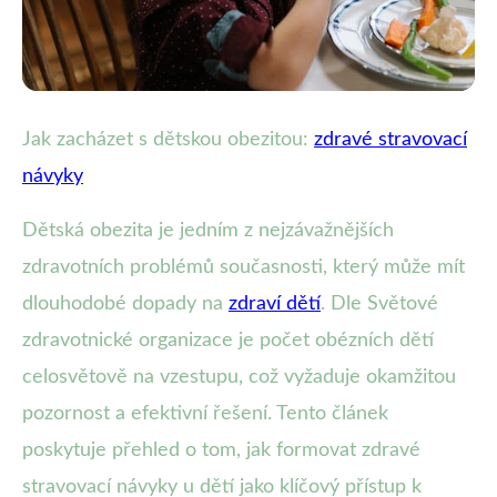
Prevence obezity u dětí
Jak zacházet s dětskou obezitou:
zdravé stravovací
Jak bojovat s dětskou obezitou:
návyky
Klíčem jsou zdravé stravovací
Dětská obezita je jedním z nejzávažnějších
návyky
zdravotních problémů současnosti, který může mít
dlouhodobé dopady na
zdraví dětí
. Dle Světové
2. 7. 2025
· 3 min čtení · Autor: Klára Veselá
zdravotnické organizace je počet obézních dětí
celosvětově na vzestupu, což vyžaduje okamžitou
pozornost a efektivní řešení. Tento článek
poskytuje přehled o tom, jak formovat zdravé
stravovací návyky u dětí jako klíčový přístup k