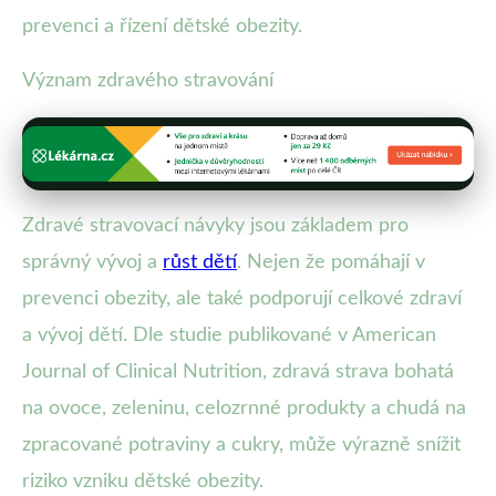
prevenci a řízení dětské obezity.
Význam zdravého stravování
Zdravé stravovací návyky jsou základem pro
správný vývoj a
růst dětí
. Nejen že pomáhají v
prevenci obezity, ale také podporují celkové zdraví
a vývoj dětí. Dle studie publikované v American
Journal of Clinical Nutrition, zdravá strava bohatá
na ovoce, zeleninu, celozrnné produkty a chudá na
zpracované potraviny a cukry, může výrazně snížit
riziko vzniku dětské obezity.