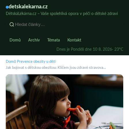
detskalekarna.cz
DětskáLékárna.cz – Vaše spolehlivá opora v péči o dětské zdraví
Domů
Archiv
Témata
Kontakt
Dnes je Pondělí dne 10 8. 2026
· 23°C
Domů
›
Prevence obezity u dětí
›
Jak bojovat s dětskou obezitou: Klíčem jsou zdravé stravova…