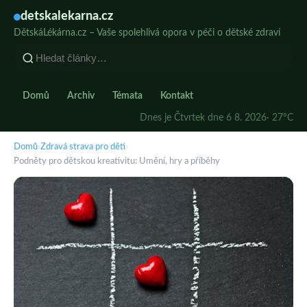
detskalekarna.cz
DětskáLékárna.cz – Vaše spolehlivá opora v péči o dětské zdraví
Domů
Archiv
Témata
Kontakt
Dnes je Čtvrtek dne 6 8. 2026
· 27°C
Domů
›
Zdravá strava pro děti
›
Podněty pro dětskou kreativitu: Umění, hry a příběhy