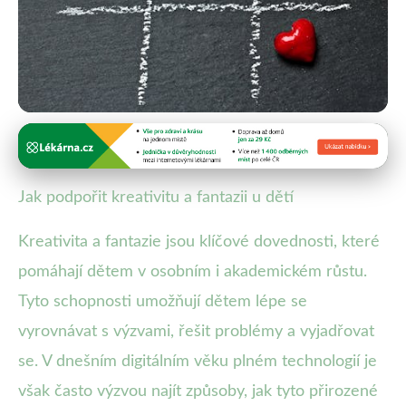
Zdravá strava pro děti
Podněty pro dětskou kreativitu:
Jak podpořit kreativitu a fantazii u dětí
Umění, hry a příběhy
Kreativita a fantazie jsou klíčové dovednosti, které
13. 6. 2025
· 4 min čtení · Autor: Klára Veselá
pomáhají dětem v osobním i akademickém růstu.
Tyto schopnosti umožňují dětem lépe se
vyrovnávat s výzvami, řešit problémy a vyjadřovat
se. V dnešním digitálním věku plném technologií je
však často výzvou najít způsoby, jak tyto přirozené