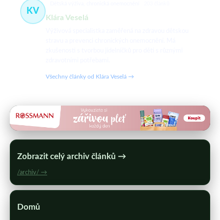
Dětská výživa, chronická onemocnění
203 článků
KV
Klára Veselá
Výživová specialistka zaměřená na zdravou dětskou
stravu a prevenci chronických onemocnění. Má
zkušenosti s tvorbou jídelníčků pro děti s různými
zdravotními potřebami.
Všechny články od Klára Veselá →
Zobrazit celý archiv článků →
/archiv/ →
Domů