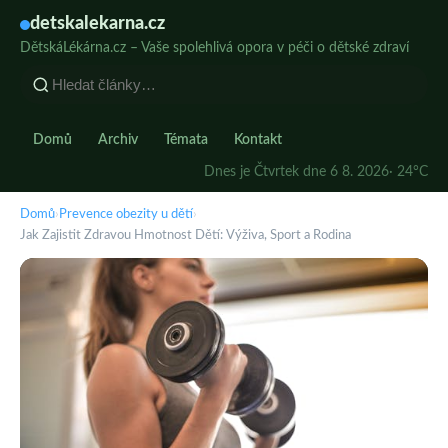
detskalekarna.cz
DětskáLékárna.cz – Vaše spolehlivá opora v péči o dětské zdraví
Domů
Archiv
Témata
Kontakt
Dnes je Čtvrtek dne 6 8. 2026
· 24°C
Domů
›
Prevence obezity u dětí
›
Jak Zajistit Zdravou Hmotnost Dětí: Výživa, Sport a Rodina