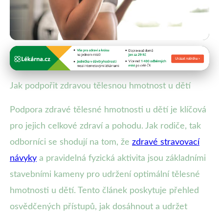
Prevence obezity u dětí
Jak Zajistit Zdravou Hmotnost
Jak podpořit zdravou tělesnou hmotnost u dětí
Dětí: Výživa, Sport a Rodina
Podpora zdravé tělesné hmotnosti u dětí je klíčová
23. 9. 2025
· 4 min čtení · Autor: Klára Veselá
pro jejich celkové zdraví a pohodu. Jak rodiče, tak
odborníci se shodují na tom, že
zdravé stravovací
návyky
a pravidelná fyzická aktivita jsou základními
stavebními kameny pro udržení optimální tělesné
hmotnosti u dětí. Tento článek poskytuje přehled
osvědčených přístupů, jak dosáhnout a udržet