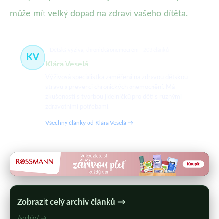
může mít velký dopad na zdraví vašeho dítěta.
Dětská výživa, chronická onemocnění
203 článků
KV
Klára Veselá
Výživová specialistka zaměřená na zdravou dětskou
stravu a prevenci chronických onemocnění. Má
zkušenosti s tvorbou jídelníčků pro děti s různými
zdravotními potřebami.
Všechny články od Klára Veselá →
Zobrazit celý archiv článků →
/archiv/ →