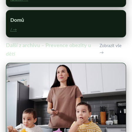
Domů
/ →
Další z archivu – Prevence obezity u
Zobrazit vše
→
dětí