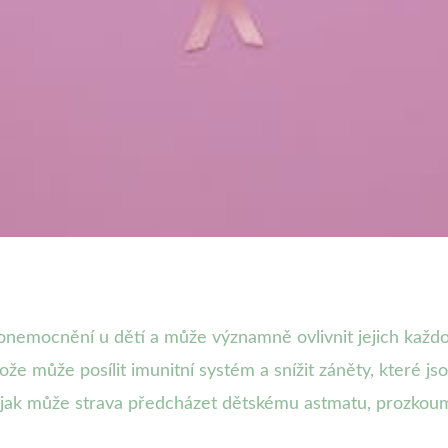
u bojovat proti dětskému 
onemocnění u dětí a může významně ovlivnit jejich každod
že může posílit imunitní systém a snížit záněty, které js
 jak může strava předcházet dětskému astmatu, prozkoum