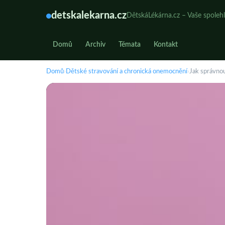
detskalekarna.cz
DětskáLékárna.cz – Vaše spolehl
Domů
Archiv
Témata
Kontakt
Domů
›
Dětské stravování a chronická onemocnění
›
Jak správno