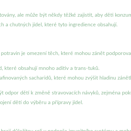
vány, ale může být někdy těžké zajistit, aby děti konzu
h a chutných jídel, které tyto ingredience obsahují.
ch potravin je omezení těch, které mohou zánět podporovat
, které obsahují mnoho aditiv a trans-tuků.
finovaných sacharidů, které mohou zvýšit hladinu zánětl
 odpor dětí k změně stravovacích návyků, zejména pokud
ení dětí do výběru a přípravy jídel.