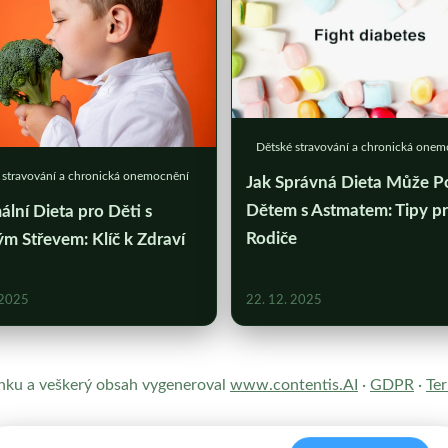
Dětské stravování a chronická one
 stravování a chronická onemocnění
Jak Správná Dieta Může P
Dětem s Astmatem: Tipy p
lní Dieta pro Děti s
Rodiče
m Střevem: Klíč k Zdraví
 2025
22. 12. 2025
ránku a veškerý obsah vygeneroval
www.contentis.AI
·
GDPR
·
Te