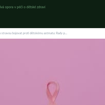
ivá opora v péči o dětské zdraví
u stravou bojovat proti dětskému astmatu: Rady p…