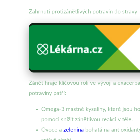
Zahrnutí protizánětlivých potravin do stravy
Zánět hraje klíčovou roli ve vývoji a exacerba
potraviny patří:
Omega-3 mastné kyseliny, které jsou ho
pomoci snížit zánětlivou reakci v těle.
Ovoce a
zelenina
bohatá na antioxidanty,