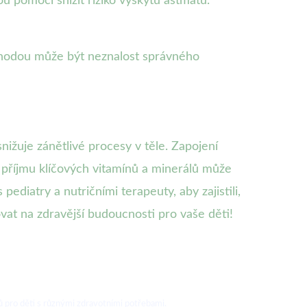
u pomoci snížit riziko výskytu astmatu.
výhodou může být neznalost správného
nižuje zánětlivé procesy v těle. Zapojení
o příjmu klíčových vitamínů a minerálů může
pediatry a nutričními terapeuty, aby zajistili,
ovat na zdravější budoucnosti pro vaše děti!
 pro děti s různými zdravotními potřebami.