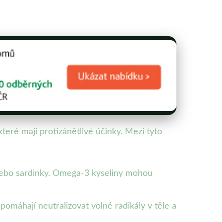
které mají protizánětlivé účinky. Mezi tyto
 nebo sardinky. Omega-3 kyseliny mohou
pomáhají neutralizovat volné radikály v těle a