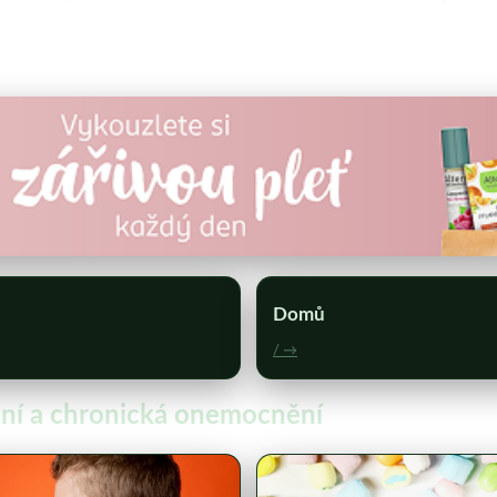
Domů
/ →
vání a chronická onemocnění