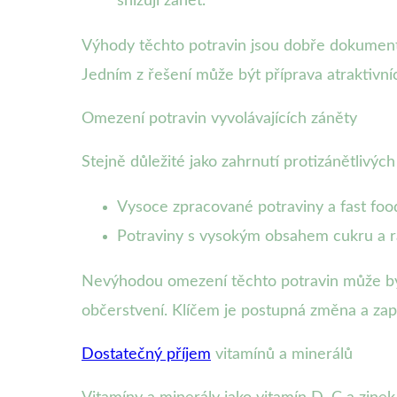
snižují zánět.
Výhody těchto potravin jsou dobře dokumento
Jedním z řešení může být příprava atraktivníc
Omezení potravin vyvolávajících záněty
Stejně důležité jako zahrnutí protizánětlivý
Vysoce zpracované potraviny a fast food
Potraviny s vysokým obsahem cukru a ra
Nevýhodou omezení těchto potravin může být
občerstvení. Klíčem je postupná změna a zapoj
Dostatečný příjem
vitamínů a minerálů