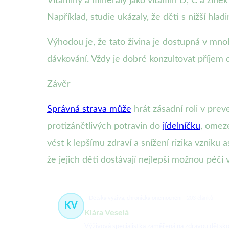
Vitamíny a minerály jako vitamín D, C a zinek
Například, studie ukázaly, že děti s nižší hla
Výhodou je, že tato živina je dostupná v m
dávkování. Vždy je dobré konzultovat příjem 
Závěr
Správná strava může
hrát zásadní roli v prev
protizánětlivých potravin do
jídelníčku
, omez
vést k lepšímu zdraví a snížení rizika vzniku a
že jejich děti dostávají nejlepší možnou péči 
Dětská výživa, chronická onemocnění
203 článků
KV
Klára Veselá
Výživová specialistka zaměřená na zdravou dětsko