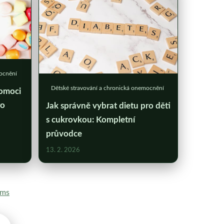
mocnění
Dětské stravování a chronická onemocnění
omoci
ro
Jak správně vybrat dietu pro děti
s cukrovkou: Kompletní
průvodce
13. 2. 2026
rms