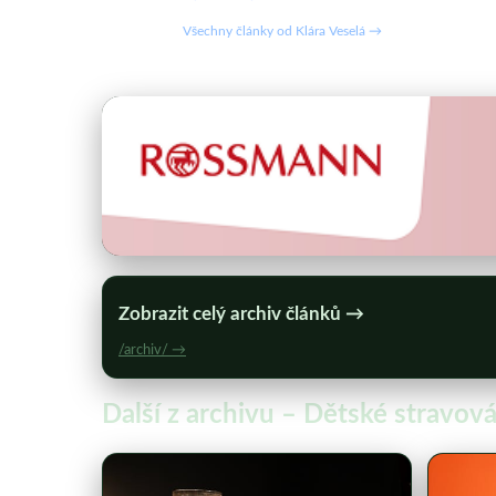
Všechny články od Klára Veselá →
Zobrazit celý archiv článků →
/archiv/ →
Další z archivu – Dětské stravo