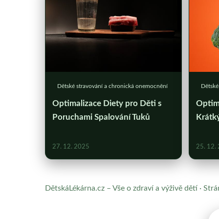
Dětské stravování a chronická onemocnění
Dětské
Optimalizace Diety pro Děti s
Optimá
Poruchami Spalování Tuků
Krátký
27. 12. 2025
25. 12.
DětskáLékárna.cz – Vše o zdraví a výživě dětí · St