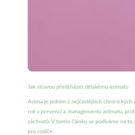
Dětské stravování a chronická onemocnění
Jak stravou předcházet dětskému astmatu
Jak správnou stravo
Astma je jedním z nejčastějších chronických 
roli v prevenci a managementu astmatu, proto
rodiče
záchvatů. V tomto článku se podíváme na to,
pro rodiče.
4. 10. 2025
· 4 min čtení · Autor: Klára Veselá