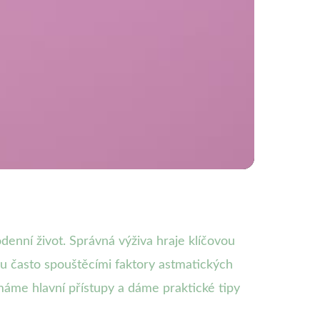
astmatu: Rady pro
enní život. Správná výživa hraje klíčovou
ou často spouštěcími faktory astmatických
áme hlavní přístupy a dáme praktické tipy