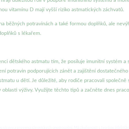
 hrají důležitou roli v podpoře imunitního systému a moho
dinou vitamínu D mají vyšší riziko astmatických záchvatů.
noha běžných potravinách a také formou doplňků, ale ne
doplňků s lékařem.
enci dětského astmatu tím, že posiluje imunitní systém a s
ení potravin podporujících zánět a zajištění dostatečnéh
stmatu u dětí. Je důležité, aby rodiče pracovali společně s 
v oblasti výživy. Využijte těchto tipů a začněte dnes prac
u stravu a prevenci chronických onemocnění. Má zkušenosti s tvorbou jídelníčků