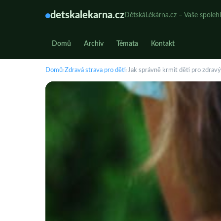
detskalekarna.cz
DětskáLékárna.cz – Vaše spolehl
Domů
Archiv
Témata
Kontakt
Domů
›
Zdravá strava pro děti
›
Jak správně krmit děti pro zdrav