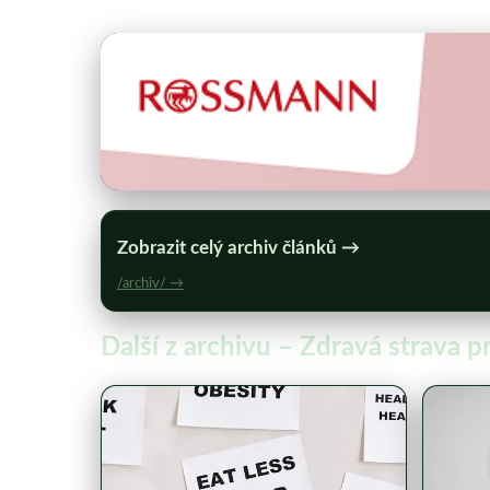
Zobrazit celý archiv článků →
/archiv/ →
Další z archivu – Zdravá strava p