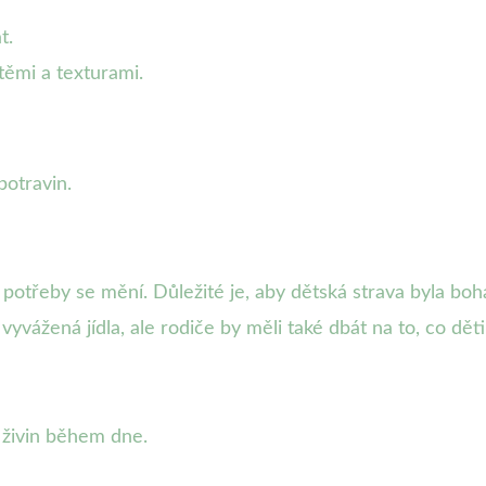
t.
ěmi a texturami.
potravin.
é potřeby se mění. Důležité je, aby dětská strava byla bo
vyvážená jídla, ale rodiče by měli také dbát na to, co dět
 živin během dne.