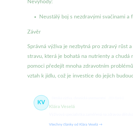
Nevýhody:
Neustálý boj s nezdravými svačinami a 
Závěr
Správná výživa je nezbytná pro zdravý růst a 
stravu, která je bohatá na nutrienty a chud
pomoci předejít mnoha zdravotním problémům v
vztah k jídlu, což je investice do jejich budou
Dětská výživa, chronická onemocnění
203 článků
KV
Klára Veselá
Výživová specialistka zaměřená na zdravou dětsko
Všechny články od Klára Veselá →