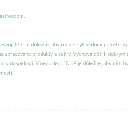
fastfoodem.
vývoj dětí. Je důležité, aby rodiče byli vědomi potřeb svý
á na zpracované produkty a cukry. Výchova dětí k dobrý
 dospělosti. V neposlední řadě je důležité, aby děti byl
cnosti.
u stravu a prevenci chronických onemocnění. Má zkušenosti s tvorbou jídelníčků