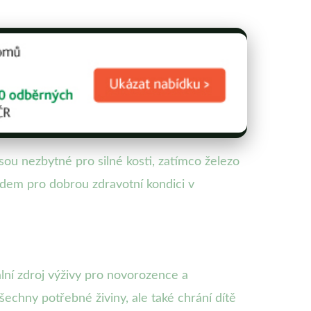
jsou nezbytné pro silné kosti, zatímco železo
adem pro dobrou zdravotní kondici v
ální zdroj výživy pro novorozence a
šechny potřebné živiny, ale také chrání dítě