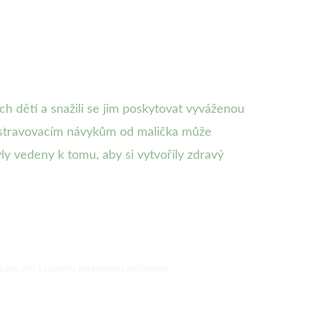
ch dětí a snažili se jim poskytovat vyváženou
m stravovacím návykům od malička může
y vedeny k tomu, aby si vytvořily zdravý
 pro děti s různými zdravotními potřebami.