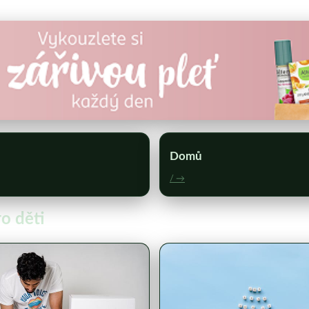
Domů
/ →
ro děti