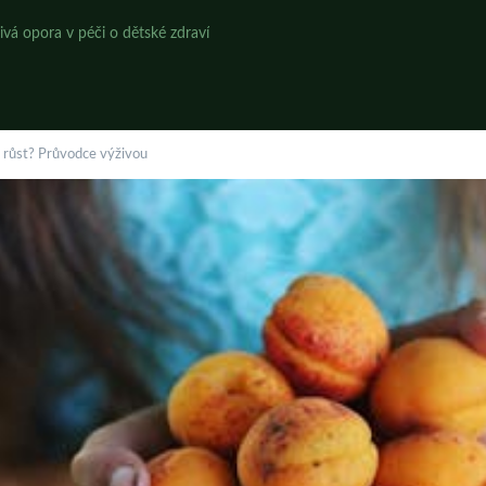
ivá opora v péči o dětské zdraví
ý růst? Průvodce výživou