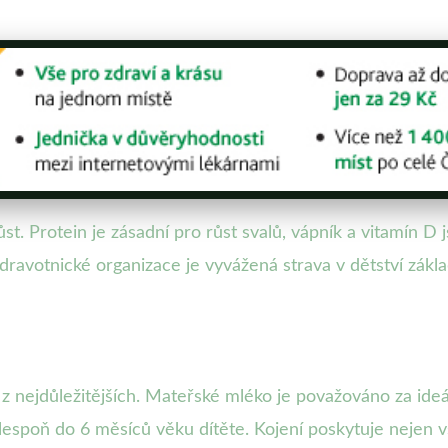
st. Protein je zásadní pro růst svalů, vápník a vitamín D 
dravotnické organizace je vyvážená strava v dětství zákl
 z nejdůležitějších. Mateřské mléko je považováno za ide
lespoň do 6 měsíců věku dítěte. Kojení poskytuje nejen v