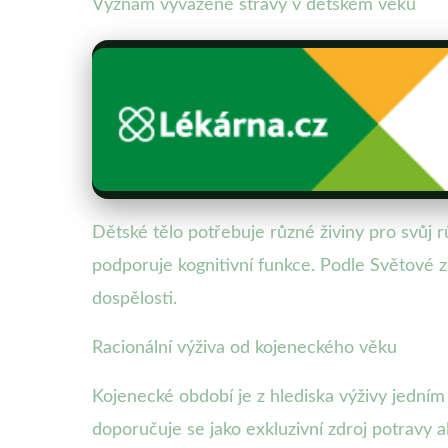
Význam vyvážené stravy v dětském věku
Dětské tělo potřebuje různé živiny pro svůj rů
podporuje kognitivní funkce. Podle Světové z
dospělosti.
Racionální výživa od kojeneckého věku
Kojenecké období je z hlediska výživy jedním
doporučuje se jako exkluzivní zdroj potravy a