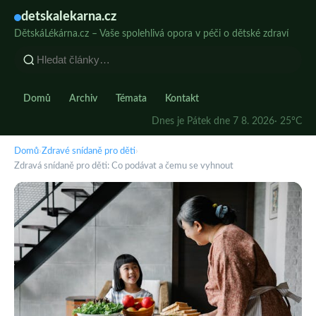
detskalekarna.cz
DětskáLékárna.cz – Vaše spolehlivá opora v péči o dětské zdraví
Domů
Archiv
Témata
Kontakt
Dnes je Pátek dne 7 8. 2026
· 25°C
Domů
›
Zdravé snídaně pro děti
›
Zdravá snídaně pro děti: Co podávat a čemu se vyhnout