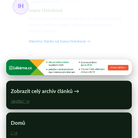
Zdravé dětské jídlo
59 článků
IH
Ivana Holubová
Výživová poradkyně specializující se na zdravé dětské
svačiny, obědy a snídaně s důrazem na chutnost i
nutriční hodnoty.
Všechny články od Ivana Holubová →
Zobrazit celý archiv článků →
/archiv/ →
Domů
/ →