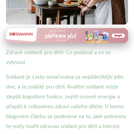
Zdravé snídaně pro děti
Zdravá snídaně pro děti: Co
Zdravé snídaně pro děti: Co podávat a co se
podávat a čemu se vyhnout
vyhnout
13. 1. 2026
· 4 min čtení · Autor: Ivana Holubová
Snídaně je často označována za nejdůležitější jídlo
dne, a to zvláště pro děti. Kvalitní snídaně může
zlepšit kognitivní funkce, zvýšit úroveň energie a
přispět k celkovému zdraví vašeho dítěte. V tomto
blogovém článku se podíváme na to, jaké potraviny
by měly tvořit zdravou snídani pro děti a kterým